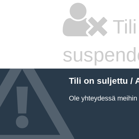
Til
suspend
Tili on suljettu
Ole yhteydessä meihin a