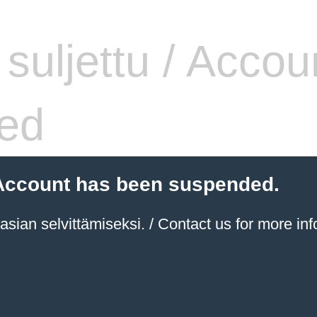
i suljettu / Accou
ed
 / Account has been suspended.
sian selvittämiseksi. / Contact us for more inf