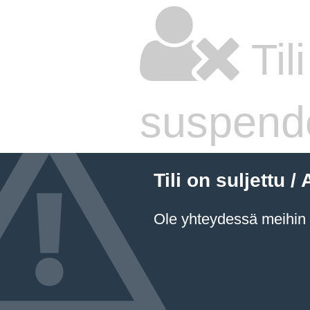
Til
suspend
Tili on suljettu
Ole yhteydessä meihin a