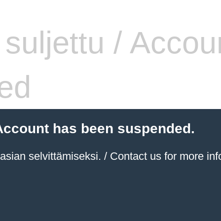
i suljettu / Accou
ed
 / Account has been suspended.
sian selvittämiseksi. / Contact us for more inf