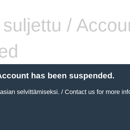
i suljettu / Accou
ed
 / Account has been suspended.
sian selvittämiseksi. / Contact us for more inf