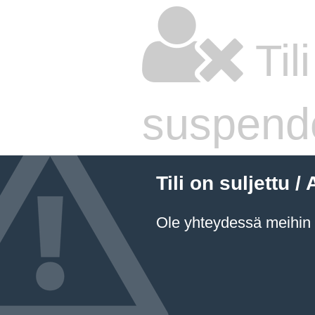
Til
suspend
Tili on suljettu
Ole yhteydessä meihin a