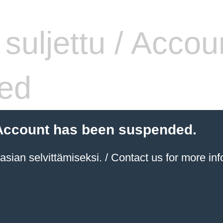
i suljettu / Accou
ed
 / Account has been suspended.
sian selvittämiseksi. / Contact us for more inf