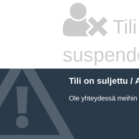
Til
suspend
Tili on suljettu
Ole yhteydessä meihin a