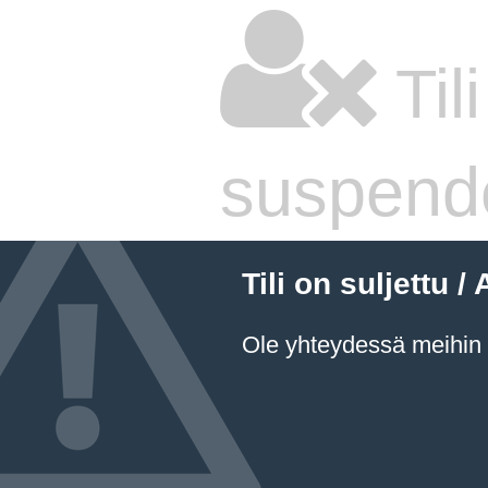
Til
suspend
Tili on suljettu
Ole yhteydessä meihin a