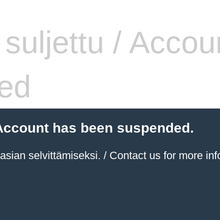
i suljettu / Accou
ed
 / Account has been suspended.
sian selvittämiseksi. / Contact us for more inf