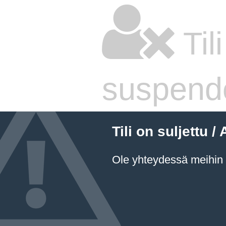
Til
suspend
Tili on suljettu
Ole yhteydessä meihin a