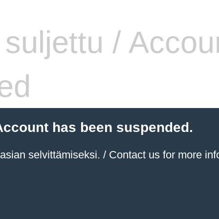
i suljettu / Accou
ed
 / Account has been suspended.
sian selvittämiseksi. / Contact us for more inf